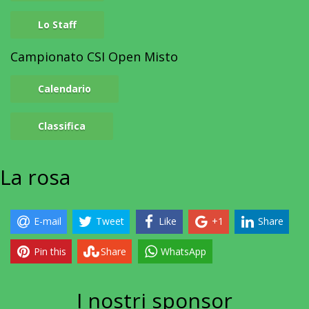
Lo Staff
Campionato CSI Open Misto
Calendario
Classifica
La
rosa
E-mail
Tweet
Like
+1
Share
Pin this
Share
WhatsApp
I nostri
sponsor