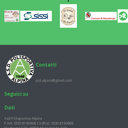
Contatti
pol.alpina@gmail.com
Seguici su
Dati
Asd Polisportiva Alpina
P.IVA: 05818190968 CodFisc: 05818190968