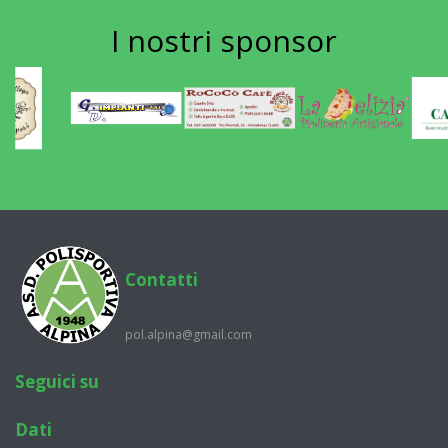
I nostri
sponsor
Contatti
pol.alpina@gmail.com
Seguici su
Dati