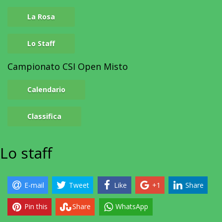
La Rosa
Lo Staff
Campionato CSI Open Misto
Calendario
Classifica
Lo
staff
E-mail
Tweet
Like
+1
Share
Pin this
Share
WhatsApp