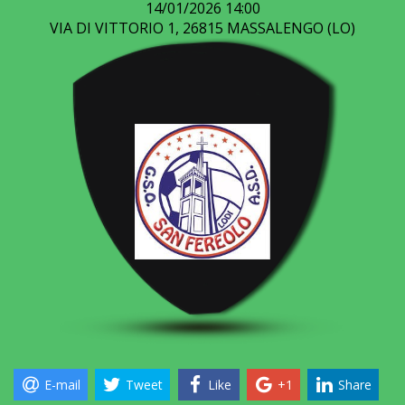
14/01/2026
14:00
VIA DI VITTORIO 1, 26815 MASSALENGO (LO)
E-mail
Tweet
Like
+1
Share