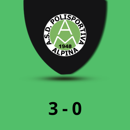
3
-
0