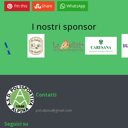
Pin this
Share
WhatsApp
I nostri
sponsor
Contatti
pol.alpina@gmail.com
Seguici su